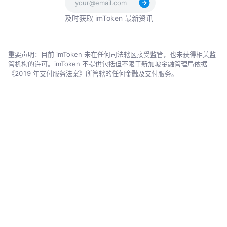
功能
多链
公司
资源
用户支持
多链钱包
公链
关于我们
API
安全中心
硬件钱包
Layer2
加入我们
提交代币
帮助中心
DApp 浏
EVM 兼容
品牌
常见问题
览器
链
质押
imToken
Card
©2026 IMTOKEN PTE. LTD. All
服务条
简体
rights reserved.
款
中文