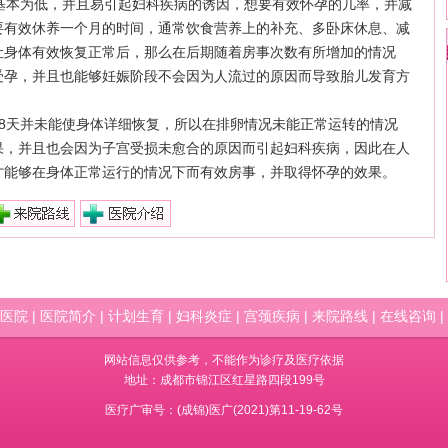
基本为低，并且易引起妇科疾病的诱因，想要有效怀孕的几率，并减
要有效休养一个月的时间，通常饮食营养上的补充、多卧床休息、减
让身体有效恢复正常后，那么在后期随着房事次数有所增加的情况
受孕，并且也能够妊娠阶段不会因为人流过的原因而导致胎儿发育方
8天并未能使身体详细恢复，所以在排卵情况未能正常运转的情况
果，并且也会因为子宫受损未愈合的原因而引起妇科疾病，因此在人
才能够在身体正常运行的情况下而有效房事，并取得怀孕的效果。
医院
|
医院简介
|
计划生育
|
妇科炎症
|
宫颈疾病
|
来院路线
|
在线咨询
|
网站信息仅供参考，不能作为诊疗及医疗依据
地址：成都市锦江区红星路四段199号
医疗广审号：(成锦)医广(2021)第11-19-62号