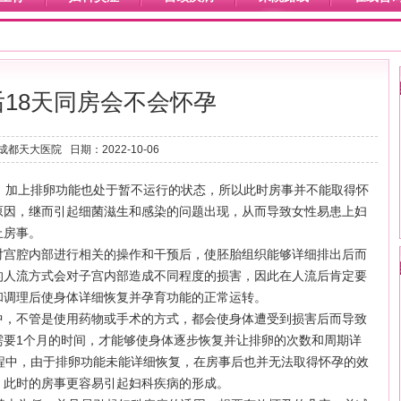
18天同房会不会怀孕
都天大医院 日期：2022-10-06
，加上排卵功能也处于暂不运行的状态，所以此时房事并不能取得怀
原因，继而引起细菌滋生和感染的问题出现，从而导致女性易患上妇
止房事。
对宫腔内部进行相关的操作和干预后，使胚胎组织能够详细排出后而
的人流方式会对子宫内部造成不同程度的损害，因此在人流后肯定要
和调理后使身体详细恢复并孕育功能的正常运转。
中，不管是使用药物或手术的方式，都会使身体遭受到损害后而导致
需要1个月的时间，才能够使身体逐步恢复并让排卵的次数和周期详
程中，由于排卵功能未能详细恢复，在房事后也并无法取得怀孕的效
，此时的房事更容易引起妇科疾病的形成。